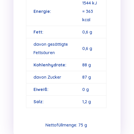
1544 kJ
Energie:
= 363
kcal
Fett:
0,6 g
davon gesättigte
0,6 g
Fettsäuren
Kohlenhydrate:
88 g
davon Zucker
87 g
Eiweiß:
0 g
Salz:
1,2 g
Nettofüllmenge: 75 g