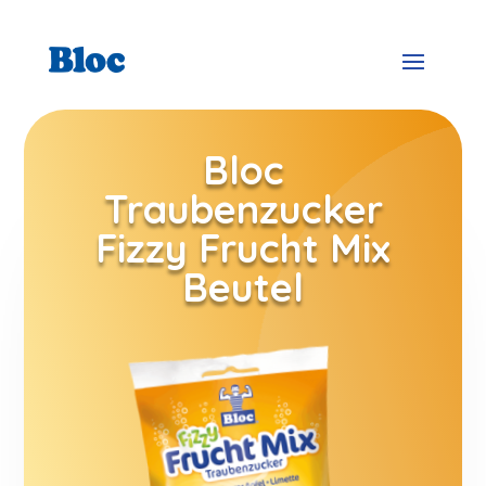
Bloc
Traubenzucker
Fizzy Frucht Mix
Beutel