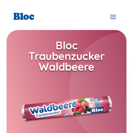
Bloc
Traubenzucker
Waldbeere