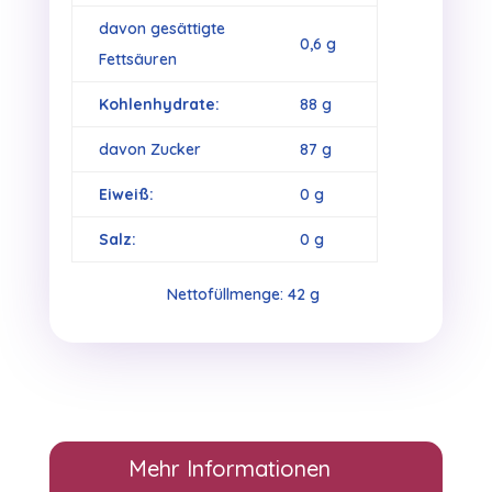
davon gesättigte
0,6 g
Fettsäuren
Kohlenhydrate:
88 g
davon Zucker
87 g
Eiweiß:
0 g
Salz:
0 g
Nettofüllmenge: 42 g
Mehr Informationen