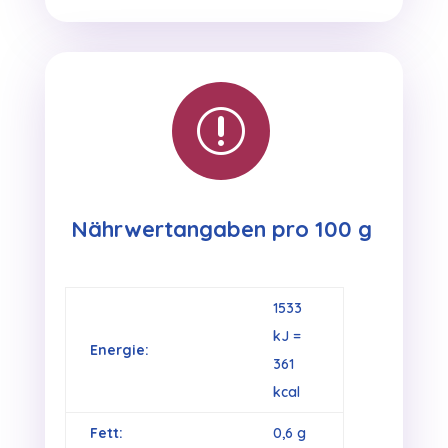
r
Nährwertangaben pro 100 g
1533
kJ =
Energie:
361
kcal
Fett:
0,6 g